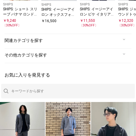
SHIPS
SHIPS
SHIPS
SHIPS
SHIPS: ショート スリ
SHIPS: イージーアイ
SHIPS: 
SHIPS: イージーアイ
ーブ パナマ ロンドン
ロン ピケ イタリアン
ウンドトゥ
ロン オックスフォー
ストライプ シャツ
ボタンダウンカラー
ピースカラ
ド イタリアンカラー
￥
9,240
￥
11,550
￥
12,320
￥
16,500
シャツ
ボタンダウン シャツ
〔
30
%OFF〕
〔
30
%OFF〕
〔
30
%OFF
関連カテゴリを探す
その他カテゴリを探す
お気に入りを発見する