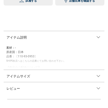
試着する
店舗在庫を確認する
アイテム説明
素材：-
原産国：日本
品番：〔110-93-0953〕
SHIPS各店へはこちらの品番にてお問い合わせ下さい。
【商品のご配送について】
※沖縄や離島などへのお届けの場合はお時間がかかる場合がございます。
アイテムサイズ
配達日時の指定が可能ですが、上記に該当する場合はご希望に沿えない場
合がございます。予めご了承下さい。
レビュー
SHIPS ORIGINAL リードディフューザー
SHIPSのお店でお馴染みの100%天然エッセンシャルオイルを原料とした
オリジナルブレンドのアロマオイルセットが、 スティックタイプのリー
ドディフューザーになって登場!!