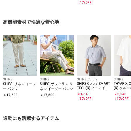
SS
ツ＋イージーショー
ントロゴ ボタンダウ
シャツ◇
〔
40
%OFF〕
ツ セットアップ◆
ン ポロシャツ
高機能素材で快適な着心地
SHIPS
SHIPS
SHIPS Colors
SHIPS
SHIPS Colors:SMART
THYARD: 
SHIPS: リネン イージ
SHIPS: サフィラン リ
TECH(R) ノーアイロ
(R) クル
ー パンツ
ネン イージー パンツ
ン セミワイドカラー
ャツ
￥
4,543
￥
5,346
￥
17,600
￥
17,600
シャツ
〔
30
%OFF〕
〔
40
%OFF
通勤にも活躍するアイテム