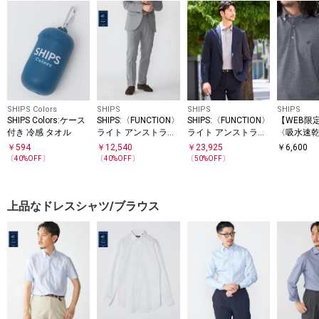
SHIPS Colors
SHIPS
SHIPS
SHIPS
SHIPS Colors:ケース
SHIPS:〈FUNCTION〉
SHIPS:〈FUNCTION〉
【WEB限定
付き 冷感 タオル
ライト アンストラク
ライト アンストラク
〈吸水速
チャード スラックス
チャード ジャケット
ピケ ワン
￥
594
￥
12,540
￥
23,925
￥
6,600
(セットアップ対応)
(セットアップ対応)
ゴ ボタン
〔
40
%OFF〕
〔
40
%OFF〕
〔
50
%OFF〕
シャツ
上品なドレスシャツ/ブラウス