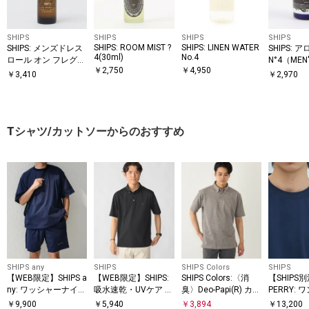
SHIPS
SHIPS
SHIPS
SHIPS
SHIPS: ROOM MIST ?
SHIPS: LINEN WATER
SHIPS: メンズドレス
SHIPS:
4(30ml)
No.4
ロール オン フレグラ
N°4（MEN'
￥
2,750
￥
4,950
ンス N°4
￥
3,410
￥
2,970
Tシャツ/カットソーからのおすすめ
SHIPS any
SHIPS
SHIPS Colors
SHIPS
【WEB限定】SHIPS a
【WEB限定】SHIPS:
SHIPS Colors:〈消
【SHIPS
ny: ワッシャーナイロ
吸水速乾・UVケア Dr
臭〉Deo-Papi(R) カノ
PERRY:
ン スピンドル Tシャ
ymix（R）ワンポイ
コ ボタンダウン ポロ
ロゴ ピケ 
￥
9,900
￥
5,940
￥
3,894
￥
13,200