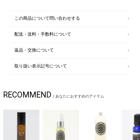
玄関先やお部屋でのリラックスタイムにピッタリです。プレゼントにもお
ススメ。
この商品について問い合わせする
N°4（MEN'S DRESS)：さりげなくスマートな印象の中に豊かな包容力を
感じさせる穏やかな香り
＜ウッド調＆ほのかにスパイシーなブレンド＞
配送・送料・手数料について
原材料：Bay laurel, Turmeric, Sage, Juniperberry, Rosewood, Cedarwoo
d
返品・交換について
◇ラベルデザインフレーズ
仏：Installe-toi bien, detends-toi....et bon voyage!
英：Sit back, relax, and enjoy your flight!
取り扱い表示記号について
＊飛行機が飛び立つ前にながれるアナウンスをリズミカルにしたフレー
ズ。「ゆったりとくつろいでフライトをお楽しみください」というような
意味。これから知らない土地に向かうようなワクワク感を沸き立たせてく
れます
RECOMMEND
※香りの持続は約1ヶ月になります。環境や使用するリードの本数によっ
/
あなたにおすすめのアイテム
ても異なります。