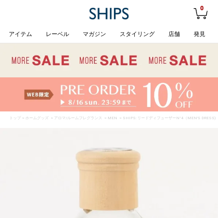
0
アイテム
レーベル
マガジン
スタイリング
店舗
発見
トップ
>
ホームグッズ
>
アロマ/ルームフレグランス
>
MEN
> SHIPS: リードディフューザーN°4（MEN'S DRESS)