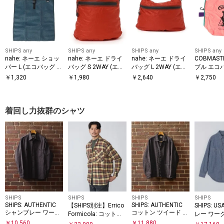
SHIPS any
SHIPS any
SHIPS any
SHIPS any
nahe: ネーエ ショッ
nahe: ネーエ ドライ
nahe: ネーエ ドライ
COBMAST
パー L (エコバッグ /
バッグ S 2WAY (エコ
バッグ L 2WAY (エコ
ブル エコ
サブバッグ)
バッグ / サブバッグ)
バッグ / サブバッグ)
￥
1,320
￥
1,980
￥
2,640
￥
2,750
着回し力抜群のシャツ
SHIPS
SHIPS
SHIPS
SHIPS
SHIPS: AUTHENTIC
SHIPS: AUTHENTIC
【SHIPS別注】Errico
SHIPS: 
シャンブレー ワーク
コットン ツイード カ
Formicola: コットン
レー ワー
シャツ
バー シャツ
フランネル チェック
￥
10,560
￥
11,880