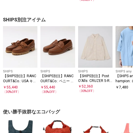
ツ セットアップ◆
ン ポロシャツ
SHIPS別注アイテム
SHIPS
SHIPS
SHIPS
SHIPS any
【SHIPS別注】RANC
【SHIPS別注】RANC
【SHIPS別注】Post
【SHIPS 
O'Alls: CRUZER 5-R
OURT&Co.: USA キャ
OURT&Co.: ペニー ロ
hampion
HAVANA
ンプモック
ーファー
ドルマン 
￥
52,360
￥
55,440
￥
55,440
￥
7,480
ケット T
〔
30
%OFF〕
〔
30
%OFF〕
〔
30
%OFF〕
使い勝手抜群なエコバッグ