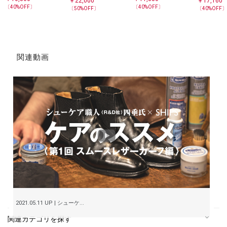
￥
22,000
￥
17,160
オーバーシャツ
〔
40
%OFF〕
〔
40
%OFF〕
〔
50
%OFF〕
〔
40
%OFF
関連動画
2021.05.11 UP | シューケ...
関連カテゴリを探す