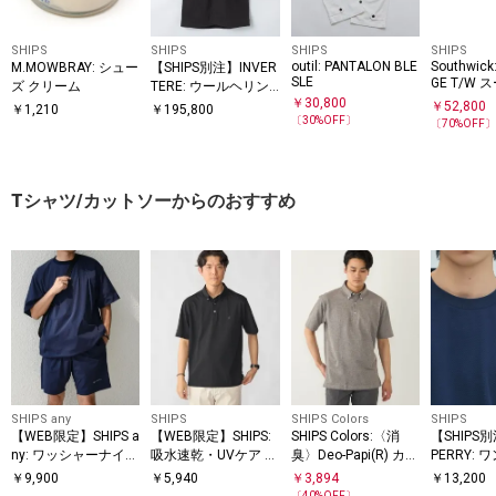
SHIPS
SHIPS
SHIPS
SHIPS
outil: PANTALON BLE
Southwick
M.MOWBRAY: シュー
【SHIPS別注】INVER
SLE
GE T/W 
ズ クリーム
TERE: ウールヘリン
￥
30,800
ボーン ロング ダッフ
￥
52,800
￥
1,210
￥
195,800
〔
30
%OFF〕
ルコート 90’s
〔
70
%OFF
Tシャツ/カットソーからのおすすめ
SHIPS any
SHIPS
SHIPS Colors
SHIPS
【WEB限定】SHIPS a
【WEB限定】SHIPS:
SHIPS Colors:〈消
【SHIPS
ny: ワッシャーナイロ
吸水速乾・UVケア Dr
臭〉Deo-Papi(R) カノ
PERRY:
ン スピンドル Tシャ
ymix（R）ワンポイ
コ ボタンダウン ポロ
ロゴ ピケ 
￥
9,900
￥
5,940
￥
3,894
￥
13,200
SS
ツ＋イージーショー
ントロゴ ボタンダウ
シャツ◇
〔
40
%OFF〕