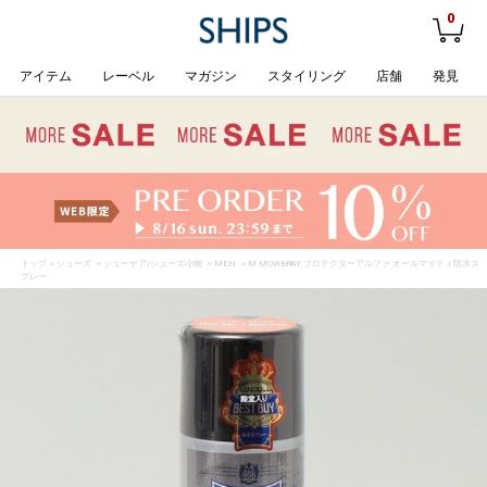
0
アイテム
レーベル
マガジン
スタイリング
店舗
発見
トップ
>
シューズ
>
シューケア/シューズ小物
>
MEN
> M.MOWBRAY:プロテクターアルファ オールマイティ防水ス
プレー