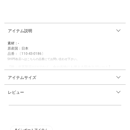
アイテム説明
素材：-
原産国：日本
品番：〔110-43-0186〕
SHIPS各店へはこちらの品番にてお問い合わせ下さい。
【靴・皮革製品だけでなく、傘や布地にも使える防水スプレー！】
雨や雪、ホコリ、ごみ、油分の汚れから靴を守り、シミを防ぐ防水（はっ
アイテムサイズ
水）防汚効果のあるプロテクティブスプレーです。
皮革の通気性や柔軟性をそこないません。
早く乾き、美しい仕上がりが特徴です。
レビュー
雨が激しいときには靴だけでなくズボンの裾などにも是非お試しくださ
い。
傘などの布地にもご使用いただけます。
商品の使用方法につきましては、動画での説明をご覧ください。
https://youtu.be/auI2aVVHRjI
#インポートアイテム