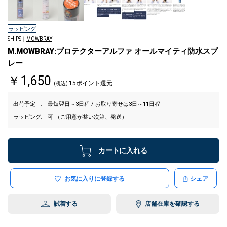
ラッピング
SHIPS｜
MOWBRAY
M.MOWBRAY:プロテクターアルファ オールマイティ防水スプ
レー
￥1,650
15ポイント還元
(税込)
出荷予定
最短翌日～3日程 / お取り寄せは3日～11日程
ラッピング
可 （ご用意が整い次第、発送）
カートに入れる
お気に入りに登録する
シェア
試着する
店舗在庫を確認する