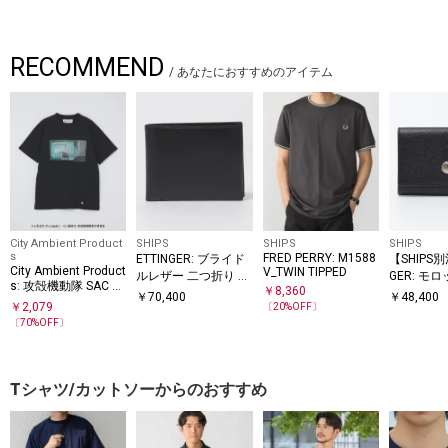
ご注意ください。
※濡れた場合は速やかに柔らかい布で叩くように拭き、形を整えて陰干し
RECOMMEND
してください。
/
あなたにおすすめのアイテム
※お手入れは素材に合ったクリーナーやクリーム等を説明書に従ってご使
用ください。
ベンジン類の使用はお控えください。
※直射日光、蛍光灯を避け、通気の良い場所で保管してください。
※湿度の高い時等は、カビ発生の原因にもなりますので、ビニール等の通
気性の悪いものに入れて保管することはお避け下さい。
City Ambient Product
SHIPS
SHIPS
SHIPS
s
FRED PERRY: M1588
ETTINGER: ブライド
【SHIPS別
※撮影環境による光の当たり具合やパソコン・スマートフォンなどの閲覧
City Ambient Product
V_TWIN TIPPED
ルレザー 二つ折り 財
GER: モ
環境によって、実際の色味と異なって見える場合があります。
s: 攻殻機動隊 SAC T
￥
8,360
布 ウォレット
コインケ
￥
70,400
￥
48,400
シャツ
商品の色味は商品単体で撮影した画像をご参照ください。
￥
2,079
〔
20
%OFF〕
〔
70
%OFF〕
※画像の商品はサンプルです。
実際の商品と仕様、加工、サイズが若干異なる場合がございます。
Tシャツ/カットソーからのおすすめ