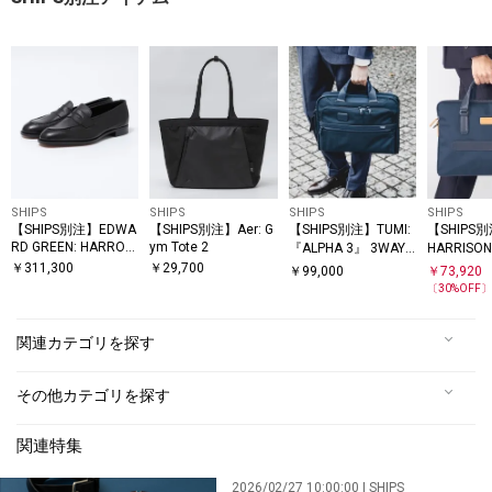
SHIPS
SHIPS
SHIPS
SHIPS
【SHIPS別注】EDWA
【SHIPS別注】Aer: G
【SHIPS別注】TUMI:
【SHIPS別
RD GREEN: HARROW
ym Tote 2
『ALPHA 3』 3WAY
HARRIS
コインローファー
スリム ブリーフ
リーフ
￥
311,300
￥
29,700
￥
99,000
￥
73,920
〔
30
%OFF
関連カテゴリを探す
その他カテゴリを探す
関連特集
2026/02/27 10:00:00 | SHIPS