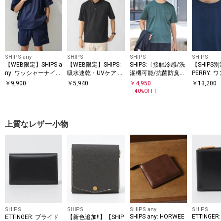
SHIPS any
SHIPS
SHIPS
SHIPS
【WEB限定】SHIPS a
【WEB限定】SHIPS:
SHIPS:〈接触冷感/洗
【SHIPS
ny: ワッシャーナイロ
吸水速乾・UVケア Dr
濯機可能/抗菌防臭〉
PERRY:
ン スピンドル Tシャ
ymix（R）ワンポイ
COOL TOUCH サマー
ロゴ ピケ 
￥
9,900
￥
5,940
￥
4,950
￥
13,200
SS
ツ＋イージーショー
ントロゴ ボタンダウ
Tシャツ
〔
40
%OFF〕
ツ セットアップ◆
ン ポロシャツ
上質なレザー小物
SHIPS
SHIPS
SHIPS any
SHIPS
SHIPS any: HORWEE
ETTINGER:
ETTINGER: ブライド
【新色追加!!】【SHIP