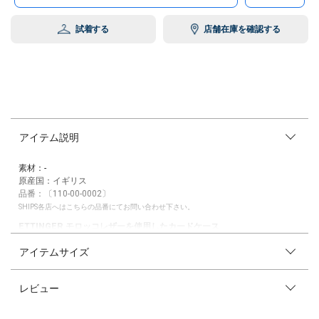
試着する
店舗在庫を確認する
アイテム説明
素材：-
原産国：イギリス
品番：〔110-00-0002〕
SHIPS各店へはこちらの品番にてお問い合わせ下さい。
ETTINGER モロッコレザーを使用したカードケース
アイテムサイズ
【素材特性・デザイン】
ETTINGER MOROCCO LEATHER SLGシリーズを展開。
かつてETTINGERで使われていたモロッコレザーを、当時のレシピで作る
レビュー
タンナーから入手し今回のシリーズに使用しました。
モロッコレザーを使用しての展開はSHIPS以外ではなく、希少な別注とな
ります。