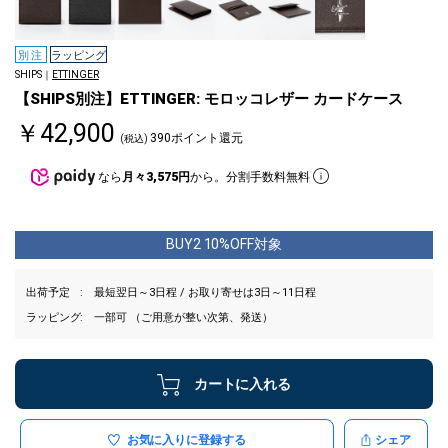
別注
ラッピング
SHIPS｜
ETTINGER
【SHIPS別注】ETTINGER: モロッコレザー カードケース
￥42,900
390ポイント還元
(税込)
なら
月々3,575円
から。分割手数料無料
BUY2 10%OFF対象
出荷予定
最短翌日～3日程 / お取り寄せは3日～11日程
ラッピング
一部可 （ご用意が整い次第、発送）
カートに入れる
お気に入りに登録する
シェア