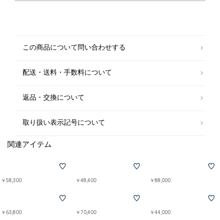
同素材でご用意しております。
※〈品番: 110-00-0001〉【SHIPS別注】ETTINGER: モロッコレザー ウォ
レット
※〈品番: 110-00-0003〉【SHIPS別注】ETTINGER: モロッコレザー コイ
この商品について問い合わせする
ンケース
※〈品番: 110-00-0004〉【SHIPS別注】ETTINGER: モロッコ レザー ロン
グウォレット
配送・送料・手数料について
【ETTINGER】(エッティンガー)
ゲイリー・エッティンガーにより1934年にロンドンで創業したレザーグ
返品・交換について
ッズブランド＜エッティンガー＞。
96年にチャールズ皇太子からロイヤルワラント（英国王室御用達）の栄
誉を授かり、「HANDMADE IN ENGLAND」の刻印は紳士の証となってい
取り扱い表示記号について
ます。
財布やバッグ、ビルフォード（二つ折り財布）など、いずれも耐久性のあ
関連アイテム
る最高級レザーを使用し、熟練の職人がハンドメイドで仕上げる革製品
は、世界中の男性から支持され、流行に左右されないデザインも大きな魅
力です。
￥58,300
￥48,400
￥88,000
【注意事項】
※末永く愛用頂く為に、アテンションタグ・洗濯ネームを必ずご確認の
上、着用又はお取り扱いください。
￥63,800
￥70,400
￥44,000
※摩擦により色落ちや色移りをする場合がございます。特に濡れた場合は