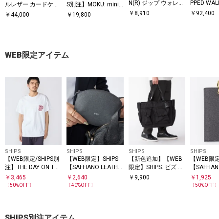
N(R) ジップ ウォレッ
PPED WA
ルレザー カードケー
S別注】MOKU: mini
ト◇
ドルレザー
WALLET SAKU ver3
ス
￥
8,910
￥
92,400
￥
44,000
￥
19,800
ォレット 
布
WEB限定アイテム
SHIPS
SHIPS
SHIPS
SHIPS
【WEB限定/SHIPS別
【WEB限定】SHIPS:
【新色追加】【WEB
【WEB限定
注】THE DAY ON THE
【SAFFIANO LEATHE
限定】SHIPS: ビズ ワ
【SAFFIAN
BEACH: THATS SURF
R】ラウンド ジップ
イド ブリーフ トート
R】シャッ
￥
3,465
￥
2,640
￥
9,900
￥
1,925
LIFE ポケット Tシャ
ポーチ
バッグ
ン キーケ
〔
50
%OFF〕
〔
40
%OFF〕
〔
50
%OFF
ツ
SHIPS別注アイテム