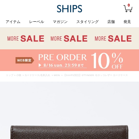
0
アイテム
レーベル
マガジン
スタイリング
店舗
発見
トップ
>
小物
>
カードケース/名刺入れ
>
MEN
> 【SHIPS別注】ETTINGER: モロッコレザー カードケース