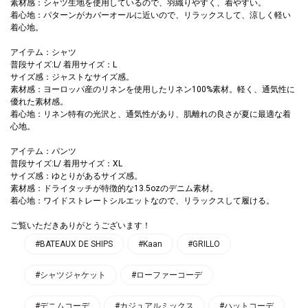
素材感：シャツ生地を使用しているので、羽織りやすく、着やすい。
着心地：パターンがカバーオールに近いので、リラックスして、涼しく軽い
着心地。
アイテム：シャツ
普段サイズ:L/ 着用サイズ：L
サイズ感：ジャストなサイズ感。
素材感：ヨーロッパ産のリネンを使用したリネン100%素材。軽く、通気性に
優れた素材感。
着心地：リネン特有の光沢と、通気性があり、肌離れの良さが夏に最適な着
心地。
アイテム：パンツ
普段サイズ:L/ 着用サイズ：XL
サイズ感：ゆとりがあるサイズ感。
素材感：ドライタッチが特徴的な13.5ozのデニム素材。
着心地：ワイドストレートシルエットなので、リラックスして履ける。
ご覧いただきありがとうございます！
#BATEAUX DE SHIPS
#Kaan
#GRILLO
#シャツジャケット
#ローファーコーデ
#デニムコーデ
#カジュアルミックス
#ハットコーデ