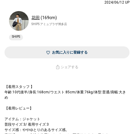
2024/06/12 UP
花田
(169cm)
SHIPS アミュプラザ博多店
SHIPS
お気に入りに登録する
シェアする
【着用スタッフ 】
年齢:10代後半/身長:168cm/ウエスト:85cm/体重:76kg/体型:普通/肩幅:大き
め
【着用レビュー】
アイテム：ジャケット
普段サイズ:3/ 着用サイズ:3
サイズ感：ややゆとりのあるサイズ感。