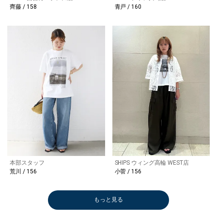
齊藤 / 158
青戸 / 160
本部スタッフ
SHIPS ウィング高輪 WEST店
荒川 / 156
小菅 / 156
もっと見る