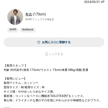
2024/05/21 UP
有吉
(173cm)
SHIPS アミュプラザ博多店
SHIPS
Southwick
お気に入りに登録する
シェアする
【着用スタッフ 】
年齢:30代前半/身長:173cm/ウエスト:73cm/体重:58kg/肩幅:普通
【着用レビュー】
着用アイテム：カットソー
普段サイズ：M/着用サイズ：M
サイズ感：ややゆったりめなサイズ感。
素材感：コットンをベースに機能糸"SOLOTEX(R)"をミックス。
着心地：ドライタッチな鹿の子の生地にやわらかさや伸縮性などがプラス。