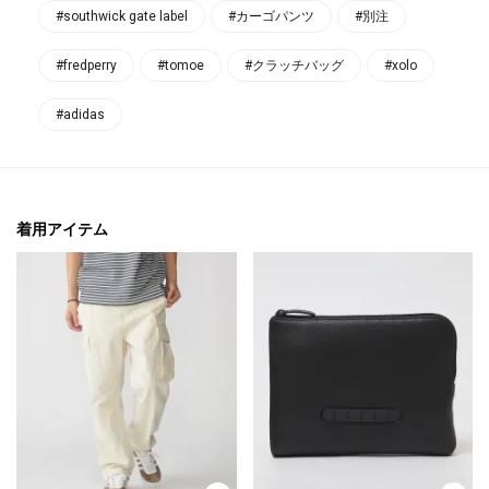
#southwick gate label
#カーゴパンツ
#別注
#fredperry
#tomoe
#クラッチバッグ
#xolo
#adidas
着用アイテム