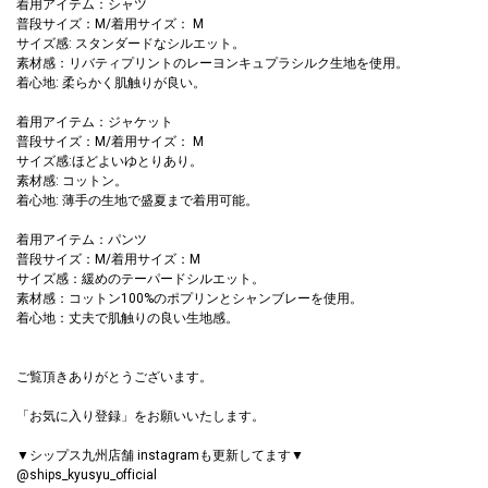
着用アイテム：シャツ
普段サイズ：M/着用サイズ： M
サイズ感: スタンダードなシルエット。
素材感：リバティプリントのレーヨンキュプラシルク生地を使用。
着心地: 柔らかく肌触りが良い。
着用アイテム：ジャケット
普段サイズ：M/着用サイズ： M
サイズ感:ほどよいゆとりあり。
素材感: コットン。
着心地: 薄手の生地で盛夏まで着用可能。
着用アイテム：パンツ
普段サイズ：M/着用サイズ：M
サイズ感：緩めのテーパードシルエット。
素材感：コットン100%のポプリンとシャンブレーを使用。
着心地：丈夫で肌触りの良い生地感。
ご覧頂きありがとうございます。
「お気に入り登録」をお願いいたします。
▼シップス九州店舗 instagramも更新してます▼
@ships_kyusyu_official