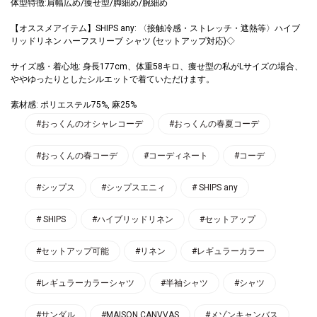
体型特徴:肩幅広め/痩せ型/脚細め/腕細め
【オススメアイテム】SHIPS any: 〈接触冷感・ストレッチ・遮熱等〉ハイブ
リッドリネン ハーフスリーブ シャツ (セットアップ対応)◇
サイズ感・着心地: 身長177cm、体重58キロ、痩せ型の私がLサイズの場合、
ゆったりとしたシルエットで着ていただけます。
素材感: ポリエステル75%, 麻25%
#おっくんのオシャレコーデ
#おっくんの春夏コーデ
#おっくんの春コーデ
#コーディネート
#コーデ
#シップス
#シップスエニィ
# SHIPS any
# SHIPS
#ハイブリッドリネン
#セットアップ
#セットアップ可能
#リネン
#レギュラーカラー
#レギュラーカラーシャツ
#半袖シャツ
#シャツ
#サンダル
#MAISON CANVVAS
#メゾンキャンバス