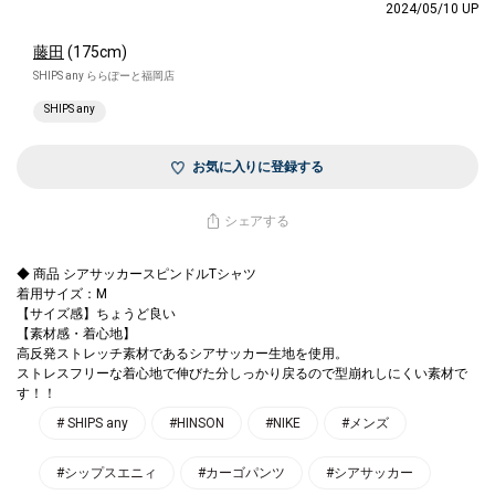
2024/05/10 UP
藤田
(175cm)
SHIPS any ららぽーと福岡店
SHIPS any
お気に入りに登録する
シェアする
◆ 商品 シアサッカースピンドルTシャツ
着用サイズ：M
【サイズ感】ちょうど良い
【素材感・着心地】
高反発ストレッチ素材であるシアサッカー生地を使用。
ストレスフリーな着心地で伸びた分しっかり戻るので型崩れしにくい素材で
す！！
# SHIPS any
#HINSON
#NIKE
#メンズ
#シップスエニィ
#カーゴパンツ
#シアサッカー