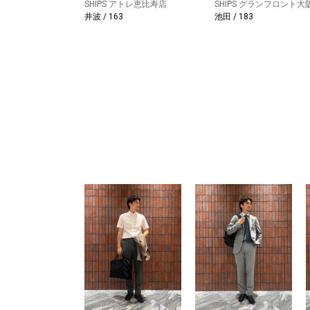
SHIPS アトレ恵比寿店
SHIPS グランフロント大
井波 / 163
池田 / 183