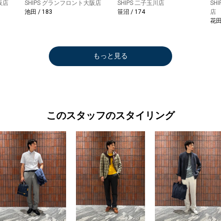
阪店
SHIPS グランフロント大阪店
SHIPS 二子玉川店
SH
池田 / 183
笹沼 / 174
店
花田 
もっと見る
このスタッフのスタイリング