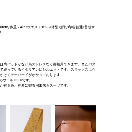
80cm/体重:74kg/ウエスト:82㎝/体型:標準/肩幅:普通/普段サ
8
は肩パッドがない為ストレスなく御着用できます。またバス
て絞っているイタリアンにシルエットです。スラックスはウ
かけてテーパードがかかっております。
のウール100%です。
が有る為、春夏に御着用出来るスーツです。