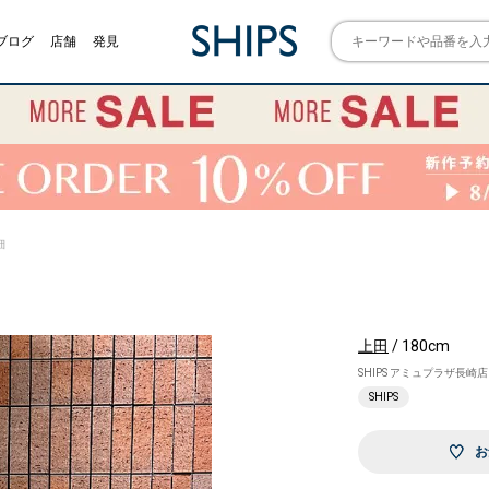
ブログ
店舗
発見
細
上田
/ 180cm
SHIPS アミュプラザ長崎店
SHIPS
お