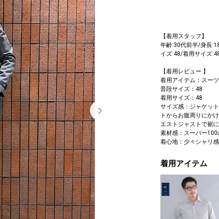
【着用スタッフ】
年齢:30代前半/身長:1
イズ:48/着用サイズ:4
【着用レビュー 】
着用アイテム：スーツ
普段サイズ：48
着用サイズ：48
サイズ感：ジャケット
トからお腹周りにかけ
エストジャストで裾に
素材感：スーパー100
着心地：少々シャリ感
着用アイテム