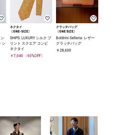
ネクタイ
クラッチバッグ
〔ONE-SIZE〕
〔ONE SIZE〕
SHIPS: LUXURY シルク プ
Boldrini Selleria: レザー
ロン
リント スクエア コンビ
クラッチバッグ
 シ
ネクタイ
￥28,600
￥7,040
〔60%OFF〕