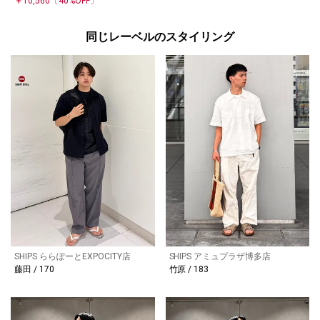
￥10,560
〔40%OFF〕
同じレーベルのスタイリング
SHIPS ららぽーとEXPOCITY店
SHIPS アミュプラザ博多店
藤田 / 170
竹原 / 183