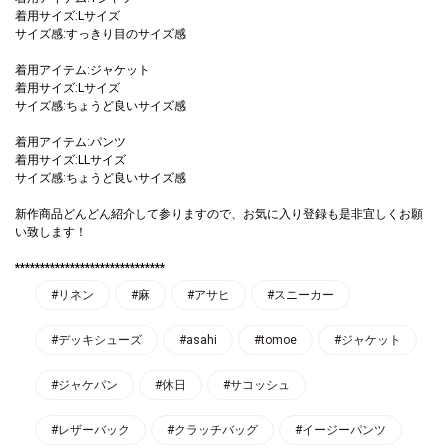
着用サイズ:Lサイズ
サイズ感:すっきり目のサイズ感
着用アイテム:ジャケット
着用サイズ:Lサイズ
サイズ感:ちょうど良いサイズ感
着用アイテム:パンツ
着用サイズ:LLサイズ
サイズ感:ちょうど良いサイズ感
新作商品どんどん紹介して参りますので、お気に入り登録も是非宜しくお願
い致します！
******************************
#リネン
#麻
#アサヒ
#スニーカー
#デッキシューズ
#asahi
#tomoe
#ジャケット
#ジャケパン
#休日
#サコッシュ
#レザーバック
#クラッチバッグ
#イージーパンツ