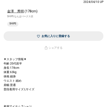
2024/04/10 UP
金澤 秀明
(178cm)
SHIPS なんばパークス店
SHIPS
お気に入りに登録する
シェアする
▼スタッフ情報▼
年齢:20代前半
身長:178cm
体重:63kg
体格:細身
ウエスト:細め
肩幅:普通
普段着用サイズ:Lサイズ
着用アイテム:Tシャツ