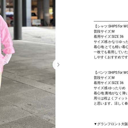
----------------------------------------
【シャツ:SHIPS for 
普段サイズ:M
着用サイズ:SIZE 36
サイズ感:かなりゆっ
着心地:とても軽い着
一枚でも着用していた
しやすくおすすめです
【パンツ:SHIPS for 
普段サイズ:M
着用サイズ:SIZE 36
サイズ感:ゆったりめ
着心地:裏地がなく薄
周りは程よくフィット
と思います。涼しく春
▼グランフロント大阪店 