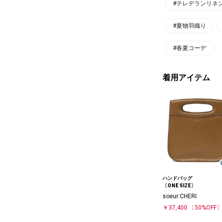
#テレデランリネ
#夏物羽織り
#春夏コーデ
着用アイテム
ハンドバッグ
〔ONE SIZE〕
soeur:CHERI
￥37,400
〔50%OFF