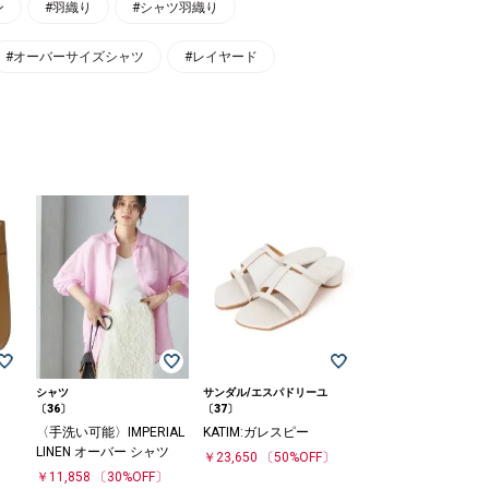
ン
#羽織り
#シャツ羽織り
#オーバーサイズシャツ
#レイヤード
シャツ
サンダル/エスパドリーユ
〔36〕
〔37〕
〈手洗い可能〉IMPERIAL
KATIM:ガレスピー
LINEN オーバー シャツ
〕
￥23,650
〔50%OFF〕
￥11,858
〔30%OFF〕