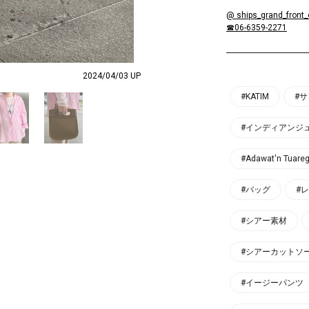
@ ships_grand_front
☎06-6359-2271
----------------------------------------
2024/04/03 UP
#KATIM
#
#インディアンジ
#Adawat'n Tuare
#バッグ
#
#シアー素材
#シアーカットソ
#イージーパンツ