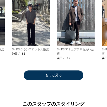
阪店
SHIPS グランフロント大阪店
SHIPS アミュプラザおおいた
SH
池田 / 183
店
店
花田 / 169
花田 
もっと見る
このスタッフのスタイリング