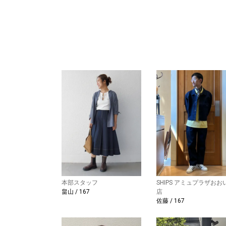
本部スタッフ
SHIPS アミュプラザおお
畠山 / 167
店
佐藤 / 167