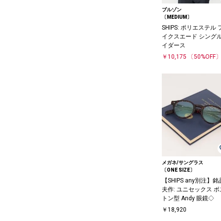
ブルゾン
〔MEDIUM〕
SHIPS: ポリエステル 
イクスエード シングル
イダース
￥10,175
〔50%OFF
メガネ/サングラス
〔ONE SIZE〕
【SHIPS any別注】
夫作: ユニセックス ボ
トン型 Andy 眼鏡◇
￥18,920