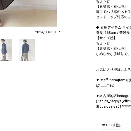
ちょうど
【素材感・着心地】
薄手でハリ感のある生
セットアップ対応のジ
◆ 着用アイテム:ライ
2024/03/30 UP
身長: 168cm / 普段
【サイズ感】
ちょうど
【素材感・着心地】
なめらかな肌触りで、
お気に入り登録もよろ
▼ staff Instagra
@t____ma2
▼名古屋地区instag
@ships_nagoya_offici
☎052-589-8961
******
#SHIPS別注