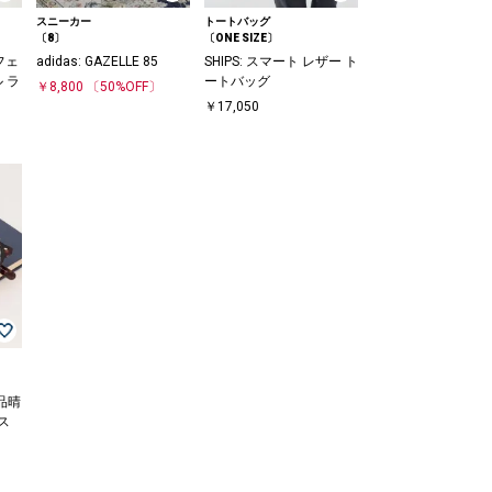
スニーカー
トートバッグ
〔8〕
〔ONE SIZE〕
フェ
adidas: GAZELLE 85
SHIPS: スマート レザー ト
 ラ
ートバッグ
￥8,800
〔50%OFF〕
￥17,050
〕
銘品晴
ス