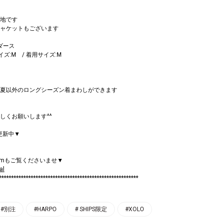
地です
ャケットもございます
ダース
サイズ:M / 着用サイズ:M
夏以外のロングシーズン着まわしができます
しくお願いします^^
mも更新中▼
ramもご覧くださいませ▼
al
*********************************************************
#別注
#HARPO
# SHIPS限定
#XOLO