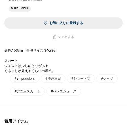
SHIPS Colors
お気に入りに登録する
シェアする
身長:153cm 普段サイズ:34or36
スカート
ウエストは少しゆとりがある。
くるぶしが見えるくらいの着丈。
#shipscolors
#神戸三田
#ショート丈
#シャツ
#デニムスカート
#バレエシューズ
着用アイテム