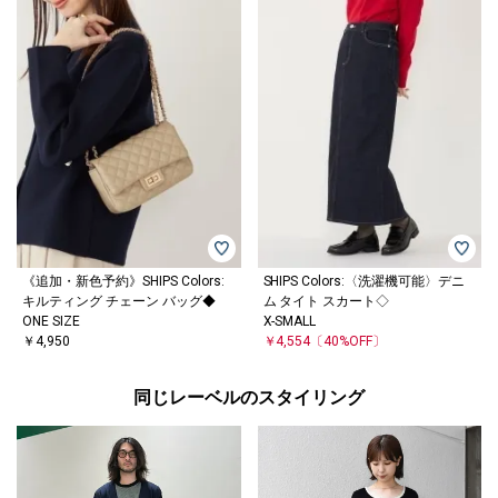
《追加・新色予約》SHIPS Colors:
SHIPS Colors:〈洗濯機可能〉デニ
キルティング チェーン バッグ◆
ム タイト スカート◇
ONE SIZE
X-SMALL
￥4,950
￥4,554
〔40%OFF〕
同じレーベルのスタイリング