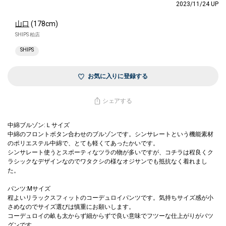
2023/11/24 UP
山口
(178cm)
SHIPS 柏店
SHIPS
お気に入りに登録する
シェアする
中綿ブルゾン:Ｌサイズ
中綿のフロントボタン合わせのブルゾンです。シンサレートという機能素材
のポリエステル中綿で、とても軽くてあったかいです。
シンサレート使うとスポーティなツラの物が多いですが、コチラは程良くク
ラシックなデザインなのでワタクシの様なオジサンでも抵抗なく着れまし
た。
パンツ:Mサイズ
程よいリラックスフィットのコーデュロイパンツです。気持ちサイズ感が小
さめなのでサイズ選びは慎重にお願いします。
コーデュロイの畝も太からず細からずで良い意味でフツーな仕上がりがバツ
グンです。