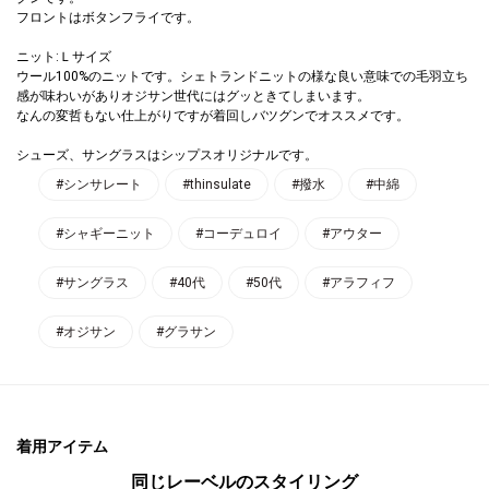
フロントはボタンフライです。
ニット:Ｌサイズ
ウール100%のニットです。シェトランドニットの様な良い意味での毛羽立ち
感が味わいがありオジサン世代にはグッときてしまいます。
なんの変哲もない仕上がりですが着回しバツグンでオススメです。
シューズ、サングラスはシップスオリジナルです。
#シンサレート
#thinsulate
#撥水
#中綿
#シャギーニット
#コーデュロイ
#アウター
#サングラス
#40代
#50代
#アラフィフ
#オジサン
#グラサン
着用アイテム
同じレーベルのスタイリング