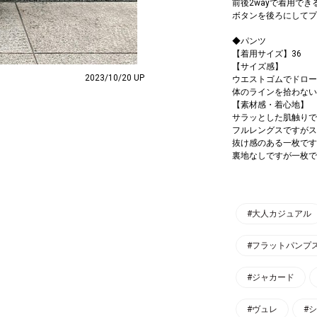
前後2wayで着用で
ボタンを後ろにしてプ
◆パンツ
【着用サイズ】36
【サイズ感】
2023/10/20 UP
ウエストゴムでドロー
体のラインを拾わない
【素材感・着心地】
サラッとした肌触りで
フルレングスですがス
抜け感のある一枚です
裏地なしですが一枚で
#大人カジュアル
#フラットパンプ
#ジャカード
#ヴュレ
#