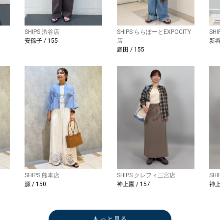
SHIPS 渋谷店
SHIPS ららぽーとEXPOCITY
SH
安孫子 / 155
店
新谷 
庭田 / 155
SHIPS 熊本店
SHIPS クレフィ三宮店
SH
源 / 150
神上園 / 157
神上
もっと見る