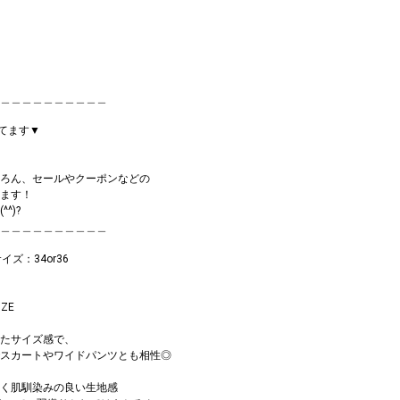
＿＿＿＿＿＿＿＿＿＿
してます▼
ろん、セールやクーポンなどの
ます！
^)?
＿＿＿＿＿＿＿＿＿＿
イズ：34or36
ZE
たサイズ感で、
スカートやワイドパンツとも相性◎
く肌馴染みの良い生地感