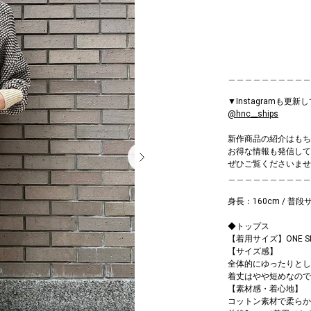
＿＿＿＿＿＿＿＿＿＿
▼Instagramも更新
@hnc__ships
新作商品の紹介はもち
お得な情報も発信して
ぜひご覧くださいませ(^
＿＿＿＿＿＿＿＿＿＿
身長：160cm / 普段サ
◆トップス
【着用サイズ】ONE SI
【サイズ感】
全体的にゆったりとし
着丈はやや短めなので
【素材感・着心地】
コットン素材で柔らか