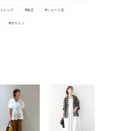
#トレンド
#短丈
#ショート丈
#ボストン