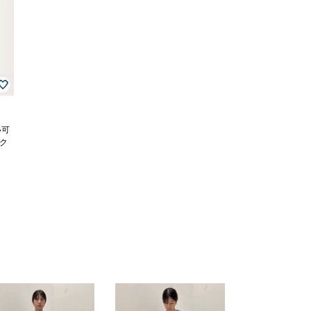
い可
ック