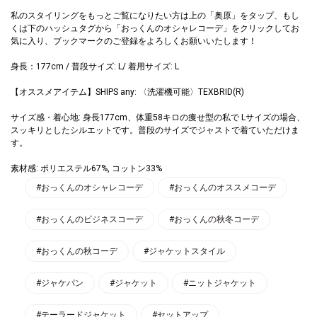
私のスタイリングをもっとご覧になりたい方は上の「奥原」をタップ、もし
くは下のハッシュタグから「おっくんのオシャレコーデ」をクリックしてお
気に入り、ブックマークのご登録をよろしくお願いいたします！
身長：177cm / 普段サイズ: L/ 着用サイズ: L
【オススメアイテム】SHIPS any: 〈洗濯機可能〉TEXBRID(R)
サイズ感・着心地: 身長177cm、体重58キロの痩せ型の私で Lサイズの場合、
スッキリとしたシルエットです。普段のサイズでジャストで着ていただけま
す。
素材感: ポリエステル67%, コットン33%
#おっくんのオシャレコーデ
#おっくんのオススメコーデ
#おっくんのビジネスコーデ
#おっくんの秋冬コーデ
#おっくんの秋コーデ
#ジャケットスタイル
#ジャケパン
#ジャケット
#ニットジャケット
#テーラードジャケット
#セットアップ