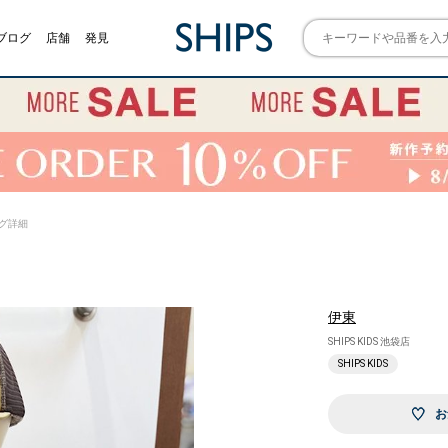
ブログ
店舗
発見
リング詳細
伊東
SHIPS KIDS 池袋店
SHIPS KIDS
お