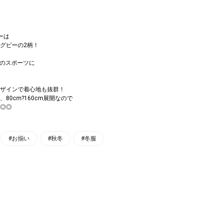
ーは
グビーの2柄！
のスポーツに
ザインで着心地も抜群！
80cm?160cm展開なので
◎◎
#お揃い
#秋冬
#冬服