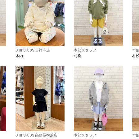
SHIPS KIDS 吉祥寺店
本部スタッフ
本
木内
村松
村
SHIPS KIDS 髙島屋横浜店
本部スタッフ
本