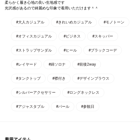
柔らかく履き心地の良い生地感です
光沢感があるので綺麗めな印象で着用いただけます＾＾
#大人カジュアル
#きれいめカジュアル
#モノトーン
#オフィスカジュアル
#ビジネス
#スキッパー
#ストラップサンダル
#ヒール
#ブラックコーデ
#レイヤード
#綿ソロナ
#前後2way
#タンクトップ
#襟付き
#デザインブラウス
#シルバーアクセサリー
#ロングネックレス
#アジャスタブル
#パール
#参観日
着用アイテム