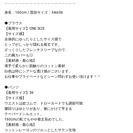
＿＿＿＿＿＿＿＿＿＿＿＿＿＿＿＿＿＿＿＿
身長：160cm / 普段サイズ：34or36
◆ブラウス
【着用サイズ】ONE SIZE
【サイズ感】
全体的にゆったりとしたサイズ感で
ヒップがしっかり隠れる着丈です。
ざっくりしたフレンチスリーブなので、
二の腕カバーも◎
【素材感・着心地】
薄手で柔らかい肌触りのコットン素材
白色は特にシアーな透け感がございます。
お仕事やプライベートなどシーン問わずお使い頂けます＾＾
◆パンツ
【着用サイズ】36
【サイズ感】
ウエストは総ゴムで、ドローカードでも調節可能
腰回りはゆとりがあり、裾にかけて窄まる
テーパードシルエット。
160cmの私でもやや着丈長めでした。
【素材感・着心地】
コットンレーヨンのツルっとしたサテン生地