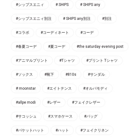
#シップスエニィ
# SHIPS
# SHIPS any
#シップスエニィ別注
# SHIPS any別注
#別注
#コラボ
#コーディネート
#コーデ
#春夏コーデ
#夏コーデ
#the saturday evening post
#アニマルプリント
#Tシャツ
#プリント Tシャツ
#ソックス
#靴下
#810s
#サンダル
# moonstar
#エイトテンス
#オルパモディ
#allpe modi
#レザー
#フェイクレザー
#サコッシュ
#スマホケース
#バッグ
#バケットハット
#ハット
#フェイクリネン