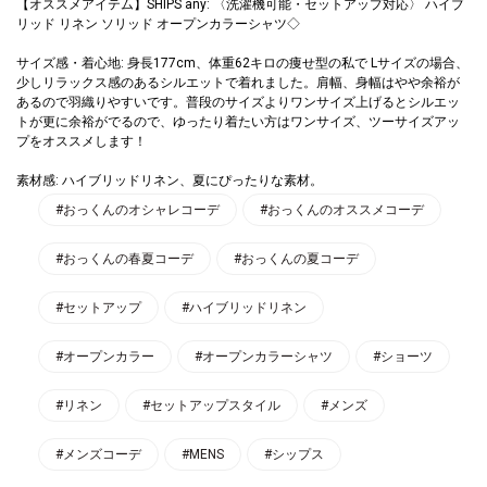
【オススメアイテム】SHIPS any: 〈洗濯機可能・セットアップ対応〉 ハイブ
リッド リネン ソリッド オープンカラーシャツ◇
サイズ感・着心地: 身長177cm、体重62キロの痩せ型の私で Lサイズの場合、
少しリラックス感のあるシルエットで着れました。肩幅、身幅はやや余裕が
あるので羽織りやすいです。普段のサイズよりワンサイズ上げるとシルエッ
トが更に余裕がでるので、ゆったり着たい方はワンサイズ、ツーサイズアッ
プをオススメします！
素材感: ハイブリッドリネン、夏にぴったりな素材。
#おっくんのオシャレコーデ
#おっくんのオススメコーデ
#おっくんの春夏コーデ
#おっくんの夏コーデ
#セットアップ
#ハイブリッドリネン
#オープンカラー
#オープンカラーシャツ
#ショーツ
#リネン
#セットアップスタイル
#メンズ
#メンズコーデ
#MENS
#シップス