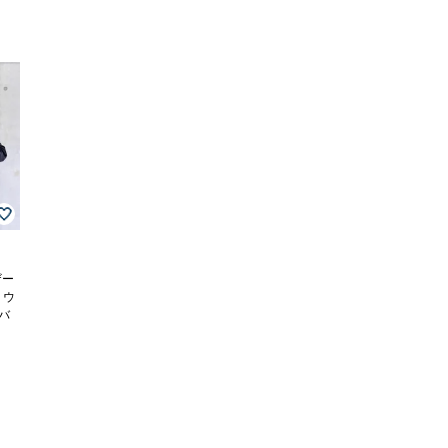
ザー
 ウ
バ