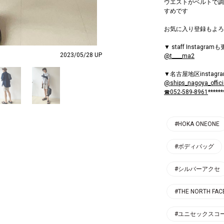
ウエストがベルトで調
すめです
お気に入り登録もよろ
▼ staff Instagra
2023/05/28 UP
@t____ma2
▼名古屋地区instag
@ships_nagoya_offici
☎052-589-8961
******
#HOKA ONEONE
#ボディバッグ
#シルバーアクセ
#THE NORTH FAC
#ユニセックスコ