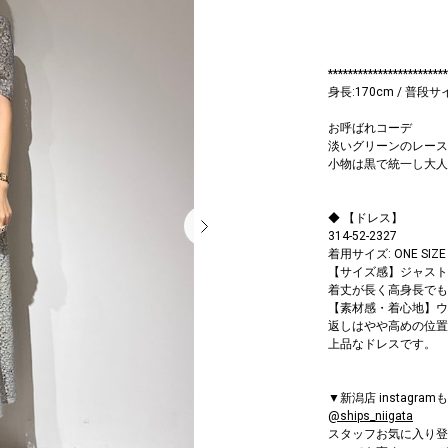
************************
身長:170cm / 普段サ
お呼ばれコーデ
淡いグリーンのレース
小物は黒で統一し大人
◆ 【ドレス】
314-52-2327
着用サイズ: ONE SIZE
【サイズ感】ジャスト
着丈が長く高身長でも
【素材感・着心地】ウ
返しはやや高めの位置
上品なドレスです。
▼新潟店 instag
@ships_niigata
スタッフお気に入り登