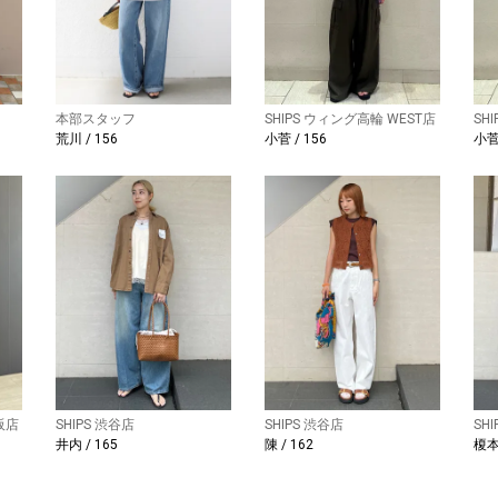
本部スタッフ
SHIPS ウィング高輪 WEST店
SH
荒川 / 156
小菅 / 156
小菅 
阪店
SHIPS 渋谷店
SHIPS 渋谷店
SH
井内 / 165
陳 / 162
榎本 