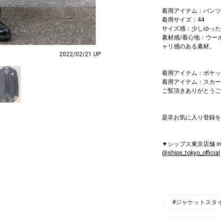
着用アイテム：パンツ
着用サイズ：44
サイズ感：少しゆった
素材感/着心地：ウー
ャリ感のある素材。
2022/02/21 UP
着用アイテム：ポケッ
着用アイテム：スカー
ご覧頂きありがとうご
是非お気に入り登録を
▼シップス東京店舗 in
@ships_tokyo_official
#ジャケットスタ