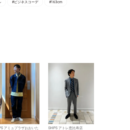
ル
#ビジネスコーデ
#163cm
IPS アミュプラザおおいた
SHIPS アトレ恵比寿店