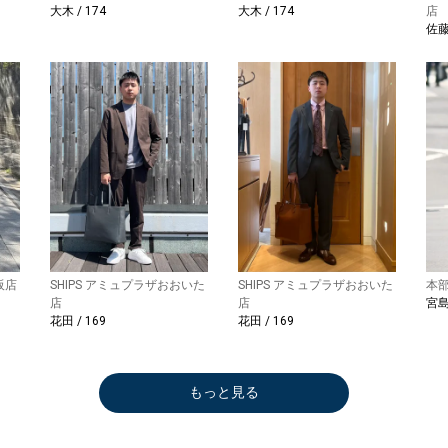
大木 / 174
大木 / 174
店
佐藤 
阪店
SHIPS アミュプラザおおいた
SHIPS アミュプラザおおいた
本
店
店
宮島 
花田 / 169
花田 / 169
もっと見る