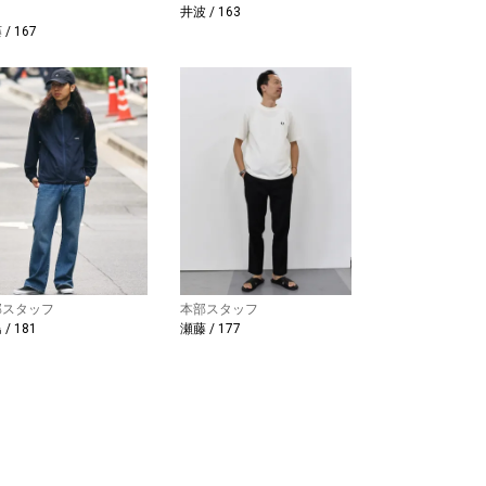
井波 / 163
/ 167
部スタッフ
本部スタッフ
/ 181
瀬藤 / 177