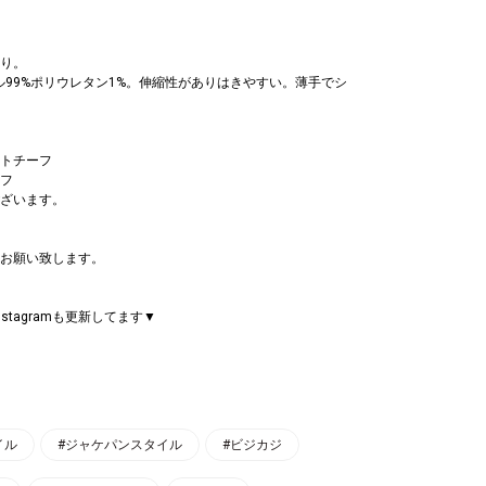
り。
ル99%ポリウレタン1%。伸縮性がありはきやすい。薄手でシ
トチーフ
フ
ざいます。
お願い致します。
stagramも更新してます▼
イル
#ジャケパンスタイル
#ビジカジ