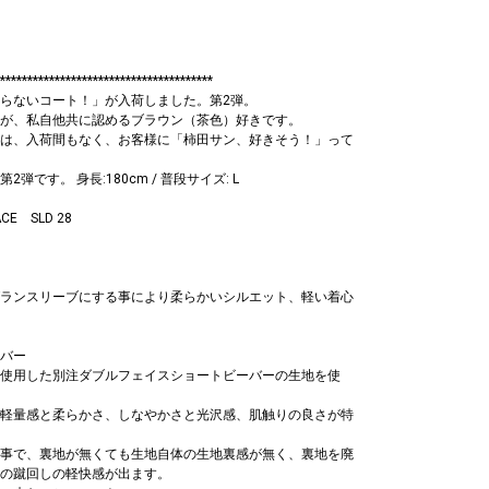
***************************************
らないコート！」が入荷しました。第2弾。
が、私自他共に認めるブラウン（茶色）好きです。
は、入荷間もなく、お客様に「柿田サン、好きそう！」って
弾です。 身長:180cm / 普段サイズ: L
CE SLD 28
ランスリーブにする事により柔らかいシルエット、軽い着心
ーバー
ウールを使用した別注ダブルフェイスショートビーバーの生地を使
らではの軽量感と柔らかさ、しなやかさと光沢感、肌触りの良さが特
事で、裏地が無くても生地自体の生地裏感が無く、裏地を廃
の蹴回しの軽快感が出ます。