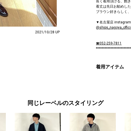
長く着用頂ける、飽き
着丈は先日お勧めした
ブラウン好きらしく、
▼名古屋店 instag
@ships_nagoya_offici
2021/10/28 UP
☎052-259-7811
************************
着用アイテム
同じレーベルのスタイリング