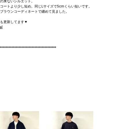
の来ないシルエット。
コートより少し短め。同じLサイズで5cmくらい短いです。
ブラウンコーディネートで纏めて見ました。
ramも更新してます▼
al
***************************************