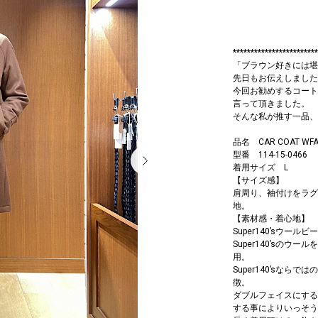
************************
「ブラウン好きには堪
先日もお伝えしました
今回お勧めするコート
言って頂きました。
そんな私が推す一品、第2
品名 CAR COAT WFA
型番 114-15-0466
着用サイズ L
【サイズ感】
肩周り、袖付けをラグ
地。
【素材感・着心地】
Super140’sウールビ
Super140’sの
用。
Super140’sな
徴。
ダブルフェイスにする
する事によりいっそう