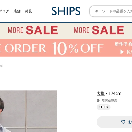
ブログ
店舗
発見
詳細
大槻
/ 174cm
SHIPS 阿倍野店
SHIPS
お