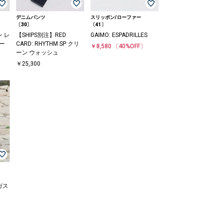
デニムパンツ
スリッポン/ローファー
〔30〕
〔41〕
ン レ
【SHIPS別注】RED
GAIMO: ESPADRILLES
ー
CARD: RHYTHM SP クリ
￥8,580
〔40%OFF〕
ーン ウォッシュ
￥25,300
ガス