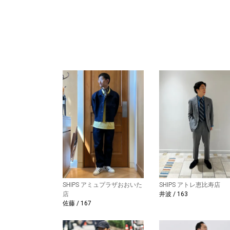
SHIPS アミュプラザおおいた
SHIPS アトレ恵比寿店
店
井波 / 163
佐藤 / 167