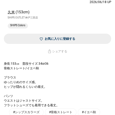
2026/06/18 UP
久米
(153cm)
SHIPS OUTLET 神戸三田店
SHIPS Colors
お気に入りに登録する
シェアする
身長:153㎝ 普段サイズ:34or36
骨格ストレート/イエベ秋
ブラウス
ゆったりめのサイズ感。
ヒップが隠れるくらいの着丈。
パンツ
ウエストはジャストサイズ。
フラットシューズでも着用できる着丈。
#シップスカラーズ
#骨格ストレート
#イエベ秋