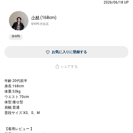
2026/06/18 UP
小林
(168cm)
SHIPS 渋谷店
SHIPS
お気に入りに登録する
シェアする
年齢:20代前半
身長:168cm
体重:53kg
ウエスト:70cm
体型:痩せ型
肩幅:普通
普段サイズ:XS、S、M
【着用レビュー 】