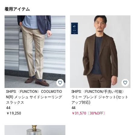
着用アイテム
SHIPS:〈FUNCTION〉COOLMOTIO
SHIPS:〈FUNCTION/手洗い可能〉
N(R) メッシュ サイドシャーリング
ラミー ブレンド ジャケット(セット
スラックス
アップ対応)
44
44
￥19,250
￥31,570
〔30%OFF〕