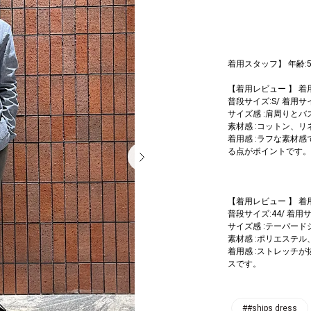
着用スタッフ】 年齢:5
【着用レビュー 】 着
普段サイズ:S/ 着用サ
サイズ感 :肩周りと
素材感 :コットン、
着用感 :ラフな素材
る点がポイントです。
【着用レビュー 】 着
普段サイズ:44/ 着用サ
サイズ感 :テーパー
素材感 :ポリエステ
着用感 :ストレッチ
スです。
##ships dress