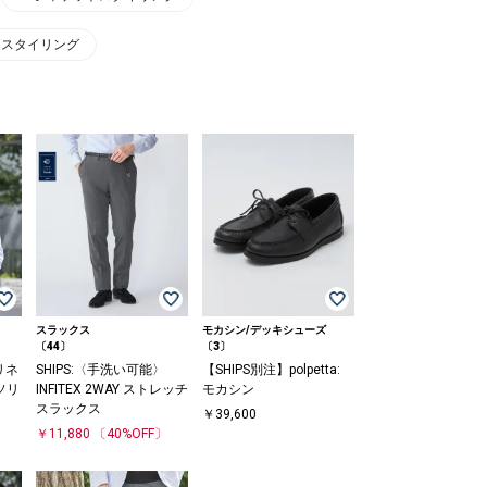
トスタイリング
スラックス
モカシン/デッキシューズ
〔44〕
〔3〕
リネ
SHIPS:〈手洗い可能〉
【SHIPS別注】polpetta:
ソリ
INFITEX 2WAY ストレッチ
モカシン
スラックス
￥39,600
￥11,880
〔40%OFF〕