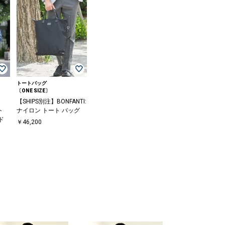
トートバッグ
〔ONE SIZE〕
【SHIPS別注】BONFANTI:
ト
ナイロン トート バッグ
ド
￥46,200
〕