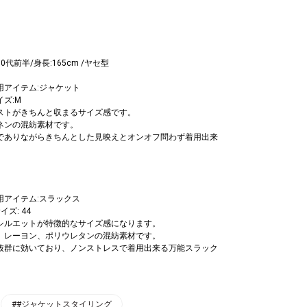
0代前半/身長:165cm /ヤセ型
用アイテム:ジャケット
イズ:M
バストがきちんと収まるサイズ感です。
リネンの混紡素材です。
感でありながらきちんとした見映えとオンオフ問わず着用出来
用アイテム:スラックス
イズ: 44
ドシルエットが特徴的なサイズ感になります。
ル、レーヨン、ポリウレタンの混紡素材です。
が抜群に効いており、ノンストレスで着用出来る万能スラック
##ジャケットスタイリング