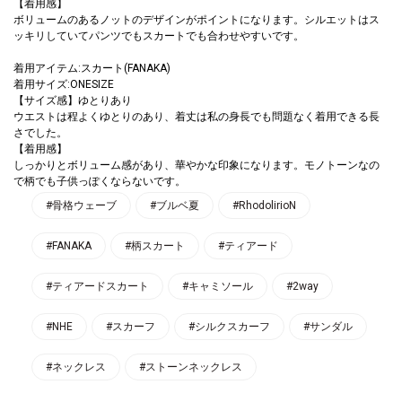
【着用感】
ボリュームのあるノットのデザインがポイントになります。シルエットはス
ッキリしていてパンツでもスカートでも合わせやすいです。
着用アイテム:スカート(FANAKA)
着用サイズ:ONESIZE
【サイズ感】ゆとりあり
ウエストは程よくゆとりのあり、着丈は私の身長でも問題なく着用できる長
さでした。
【着用感】
しっかりとボリューム感があり、華やかな印象になります。モノトーンなの
で柄でも子供っぽくならないです。
#骨格ウェーブ
#ブルベ夏
#RhodolirioN
#FANAKA
#柄スカート
#ティアード
#ティアードスカート
#キャミソール
#2way
#NHE
#スカーフ
#シルクスカーフ
#サンダル
#ネックレス
#ストーンネックレス