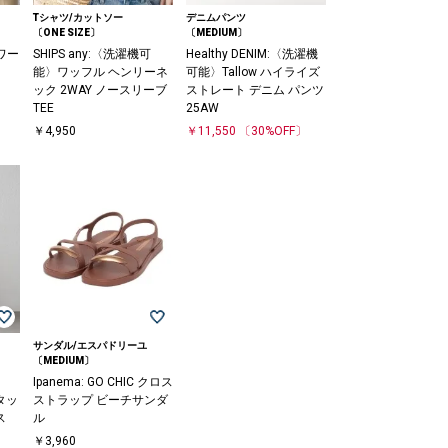
Tシャツ/カットソー
デニムパンツ
〔ONE SIZE〕
〔MEDIUM〕
トワー
SHIPS any:〈洗濯機可
Healthy DENIM:〈洗濯機
能〉ワッフル ヘンリーネ
可能〉Tallow ハイライズ
ック 2WAY ノースリーブ
ストレート デニム パンツ
TEE
25AW
￥4,950
￥11,550
〔30%OFF〕
サンダル/エスパドリーユ
〔MEDIUM〕
Ipanema: GO CHIC クロス
タッ
ストラップ ビーチサンダ
ス
ル
￥3,960