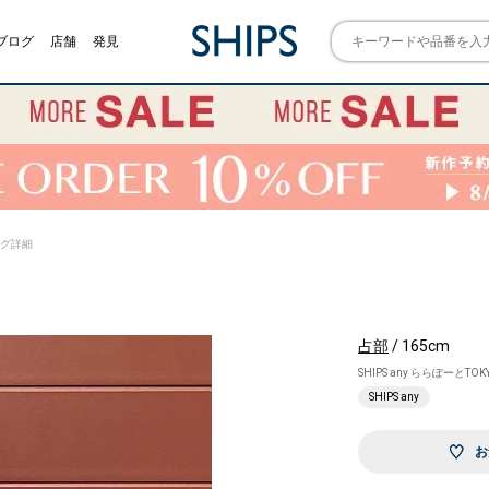
ブログ
店舗
発見
リング詳細
占部
/ 165cm
SHIPS any ららぽーとTOK
SHIPS any
お