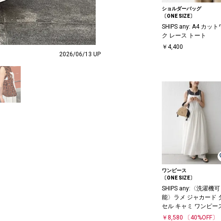
ショルダーバッグ
〔ONE SIZE〕
SHIPS any: A4 カッ
ク レース トート
￥4,400
2026/06/13 UP
ワンピース
〔ONE SIZE〕
SHIPS any:〈洗濯機可
能〉ラメ ジャカード 
セル キャミ ワンピー
￥8,580
〔40%OFF〕