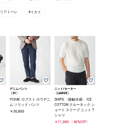
タリアトーレ
#イカイ
デニムパンツ
ニット/セーター
〔31〕
〔LARGE〕
YCHAI: ロブスト ロウデニ
SHIPS:〈接触冷感〉 ICE
ム ソリッド パンツ
COTTON クルーネック シ
ョート スリーブ ニット T
￥30,800
シャツ
￥11,880
〔40%OFF〕