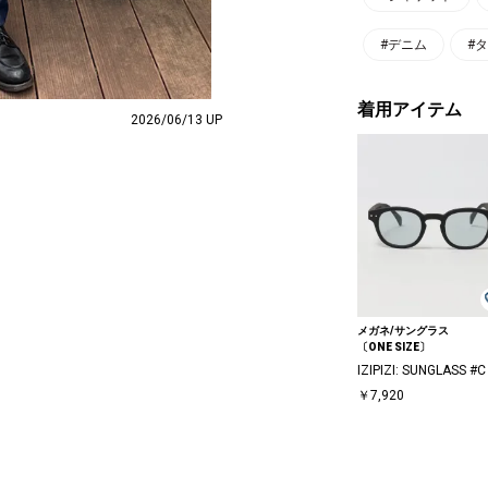
#デニム
#
着用アイテム
2026/06/13 UP
メガネ/サングラス
〔ONE SIZE〕
IZIPIZI: SUNGLASS #C
￥7,920