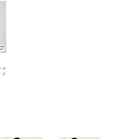
ン メ
 ジ