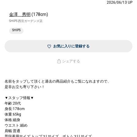
2026/06/13 UP
金澤 秀明
(178cm)
SHIPS 西宮ガーデンズ店
SHIPS
お気に入りに登録する
シェアする
名前をタップして頂くと過去の商品紹介もご覧になれますので、
是非お立ち寄り下さい！
▼スタッフ情報▼
年齢:20代
身長:178cm
体重:65kg
体格:細身
ウエスト:細め
肩幅:普通
普段着用サイズ:トップスLサイズ ボトムスLLサイズ