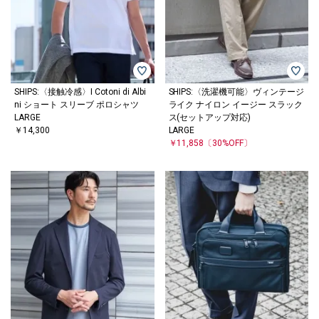
SHIPS:〈接触冷感〉I Cotoni di Albi
SHIPS:〈洗濯機可能〉ヴィンテージ
ni ショート スリーブ ポロシャツ
ライク ナイロン イージー スラック
LARGE
ス(セットアップ対応)
￥14,300
LARGE
￥11,858
〔30%OFF〕