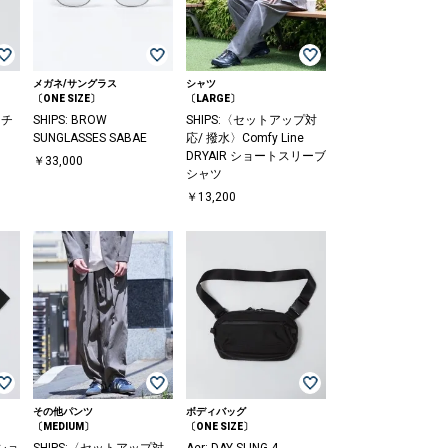
メガネ/サングラス
シャツ
〔ONE SIZE〕
〔LARGE〕
ーチ
SHIPS: BROW
SHIPS:〈セットアップ対
SUNGLASSES SABAE
応/ 撥水〉Comfy Line
DRYAIR ショートスリーブ
￥33,000
シャツ
￥13,200
その他パンツ
ボディバッグ
〔MEDIUM〕
〔ONE SIZE〕
 ショ
SHIPS:〈セットアップ対
Aer: DAY SLING 4