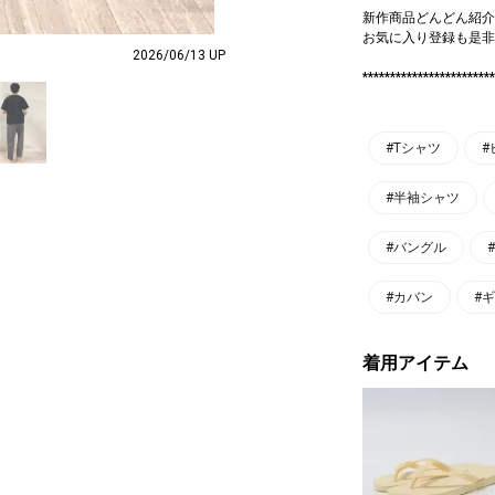
新作商品どんどん紹介
お気に入り登録も是非
2026/06/13 UP
************************
#Tシャツ
#
#半袖シャツ
#バングル
#カバン
#
着用アイテム