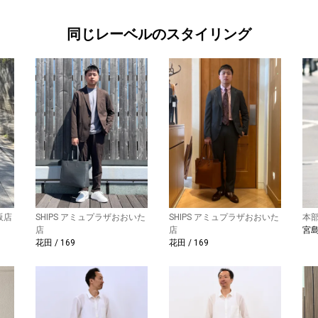
同じレーベルのスタイリング
阪店
SHIPS アミュプラザおおいた
SHIPS アミュプラザおおいた
本
店
店
宮島 
花田 / 169
花田 / 169