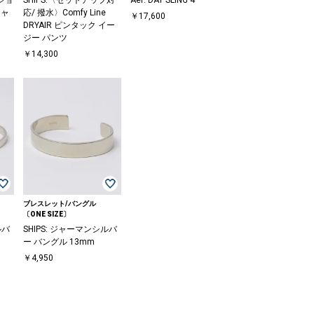
シャ
応/ 撥水〉Comfy Line
￥17,600
DRYAIR ピンタック イー
ジー パンツ
￥14,300
ブレスレット/バングル
〔ONE SIZE〕
ルバ
SHIPS: ジャーマンシルバ
ー バングル 13mm
￥4,950