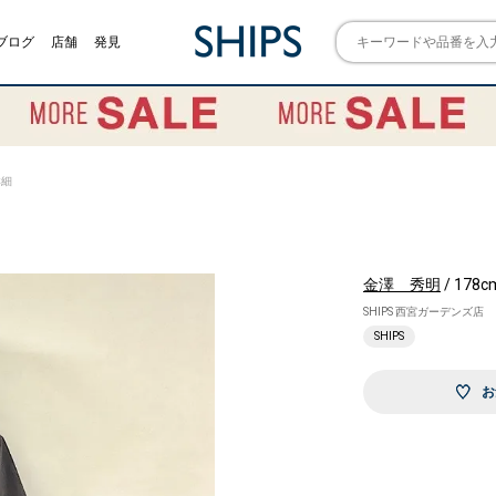
ブログ
店舗
発見
詳細
金澤 秀明
/ 178c
SHIPS 西宮ガーデンズ店
SHIPS
お