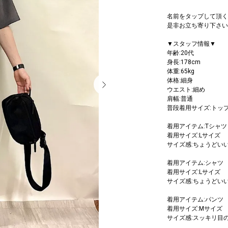
名前をタップして頂く
是非お立ち寄り下さい
▼スタッフ情報▼
年齢:20代
身長:178cm
体重:65kg
体格:細身
ウエスト:細め
肩幅:普通
普段着用サイズ:トッ
着用アイテム:Tシャツ
着用サイズ:Lサイズ
サイズ感:ちょうどい
着用アイテム:シャツ
着用サイズ:Lサイズ
サイズ感:ちょうどい
着用アイテム:パンツ
着用サイズ:Mサイズ
サイズ感:スッキリ目