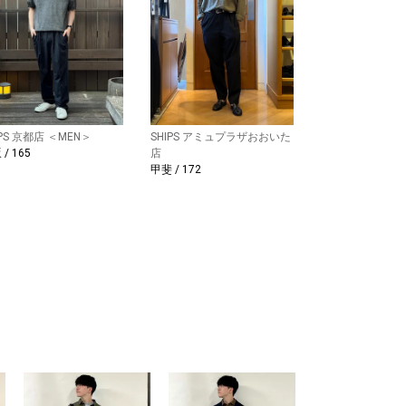
IPS 京都店 ＜MEN＞
SHIPS アミュプラザおおいた
/ 165
店
甲斐 / 172