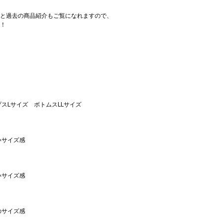
と過去の商品紹介もご覧になれますので、
！
プスLサイズ ボトムスLLサイズ
いサイズ感
いサイズ感
のサイズ感