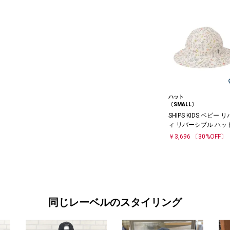
ハット
〔SMALL〕
SHIPS KIDS:ベビー 
ィ リバーシブル ハッ
￥3,696
〔30%OFF〕
同じレーベルのスタイリング