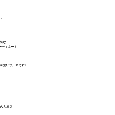
/
気な
ーディネート
可愛いブルマです♪
名古屋店