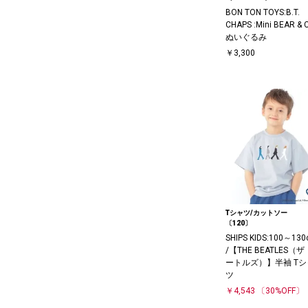
BON TON TOYS:B.T.
CHAPS :Mini BEAR & 
ぬいぐるみ
￥3,300
Tシャツ/カットソー
〔120〕
SHIPS KIDS:100～13
/【THE BEATLES（
ートルズ）】半袖 Tシ
ツ
￥4,543
〔30%OFF〕