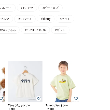
セパレート
#Tシャツ
#ビートルズ
#ブルマ
#リバティ
#liberty
#ハット
#ぬいぐるみ
#BONTONTOYS
#ギフト
Tシャツ/カットソー
Tシャツ/カットソー
〔80〕
〔110〕