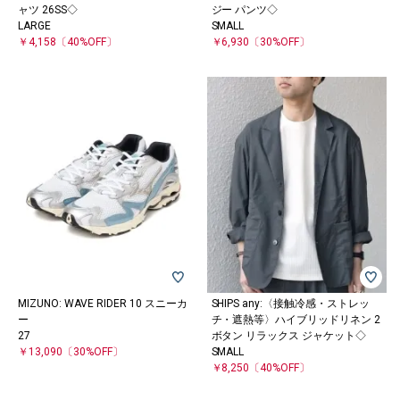
ャツ 26SS◇
ジー パンツ◇
LARGE
SMALL
￥4,158
〔40%OFF〕
￥6,930
〔30%OFF〕
MIZUNO: WAVE RIDER 10 スニーカ
SHIPS any:〈接触冷感・ストレッ
ー
チ・遮熱等〉ハイブリッドリネン 2
27
ボタン リラックス ジャケット◇
￥13,090
〔30%OFF〕
SMALL
￥8,250
〔40%OFF〕