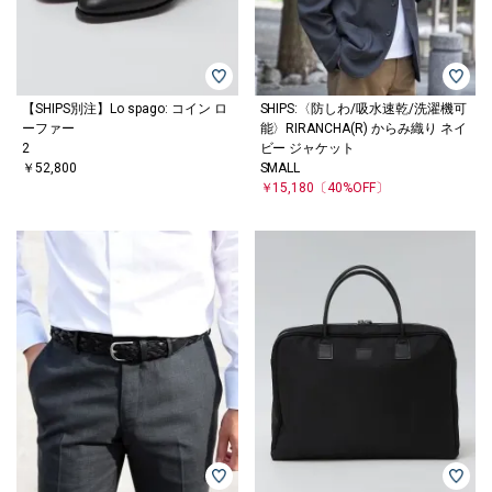
【SHIPS別注】Lo spago: コイン ロ
SHIPS:〈防しわ/吸水速乾/洗濯機可
ーファー
能〉RIRANCHA(R) からみ織り ネイ
2
ビー ジャケット
￥52,800
SMALL
￥15,180
〔40%OFF〕