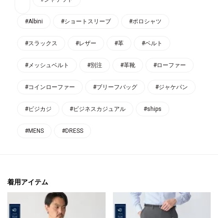
#Albini
#ショートスリーブ
#ポロシャツ
#スラックス
#レザー
#革
#ベルト
#メッシュベルト
#別注
#革靴
#ローファー
#コインローファー
#ブリーフバッグ
#ジャケパン
#ビジカジ
#ビジネスカジュアル
#ships
#MENS
#DRESS
着用アイテム