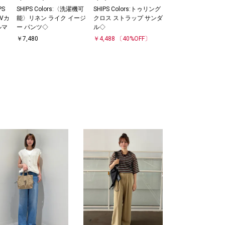
PS
SHIPS Colors:〈洗濯機可
SHIPS Colors:トゥリング
UVカ
能〉リネン ライク イージ
クロス ストラップ サンダ
ルマ
ー パンツ◇
ル◇
￥7,480
￥4,488
〔40%OFF〕