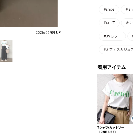
#ships
# sh
#ロゴT
#ジ
2026/06/09 UP
#UVカット
#オフィスカジュ
着用アイテム
Tシャツ/カットソー
〔ONE SIZE〕