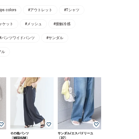
ips colors
#アウトレット
#Tシャツ
ャケット
#メッシュ
#接触冷感
#パンツワイドパンツ
#サンダル
アル
その他パンツ
サンダル/エスパドリーユ
〔MEDIUM〕
〔37〕