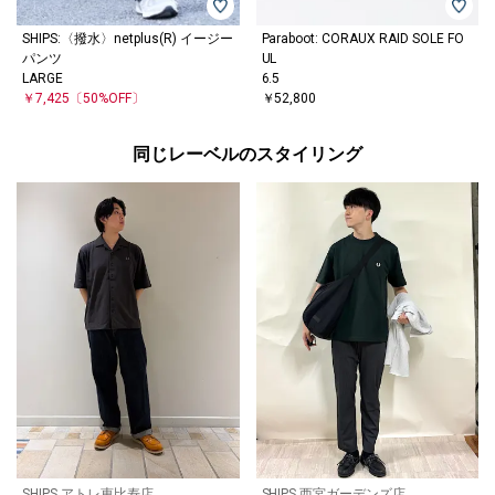
SHIPS:〈撥水〉netplus(R) イージー
Paraboot: CORAUX RAID SOLE FO
パンツ
UL
LARGE
6.5
￥7,425
〔50%OFF〕
￥52,800
同じレーベルのスタイリング
SHIPS アトレ恵比寿店
SHIPS 西宮ガーデンズ店