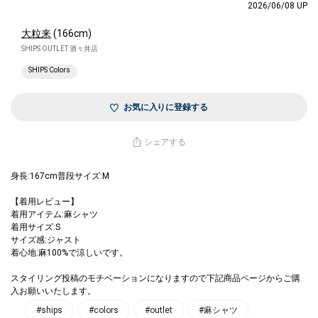
2026/06/08 UP
大粒来
(166cm)
SHIPS OUTLET 酒々井店
SHIPS Colors
お気に入りに登録する
シェアする
身長:167cm普段サイズ:M
【着用レビュー】
着用アイテム:麻シャツ
着用サイズ:S
サイズ感:ジャスト
着心地:麻100%で涼しいです。
スタイリング投稿のモチベーションになりますので下記商品ページからご購
入お願いいたします。
#ships
#colors
#outlet
#麻シャツ