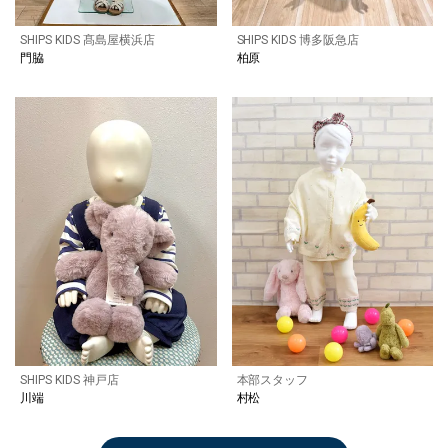
SHIPS KIDS 髙島屋横浜店
SHIPS KIDS 博多阪急店
門脇
柏原
SHIPS KIDS 神戸店
本部スタッフ
川端
村松