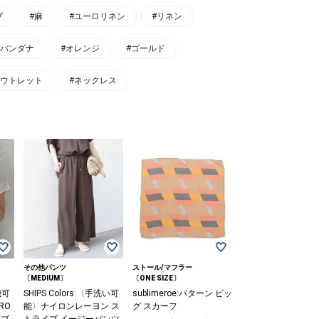
ブ
#麻
#ユーロリネン
#リネン
#バンダナ
#オレンジ
#ゴールド
アウトレット
#ネックレス
その他パンツ
ストール/マフラー
〔MEDIUM〕
〔ONE SIZE〕
機可
SHIPS Colors:〈手洗い可
sublimeroe:パターン ビッ
RO
能〉ナイロンレーヨン ス
グ スカーフ
ーブ
トライプ イージーパンツ