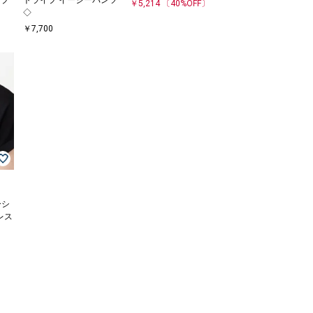
￥5,214
〔40%OFF〕
◇
￥7,700
ーシ
レス