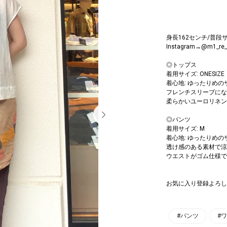
身長162センチ/普段サ
Instagram→@m1_re_
◎トップス
着用サイズ: ONESIZE
着心地: ゆったりめの
フレンチスリーブにな
柔らかいユーロリネン
◎パンツ
着用サイズ: M
着心地: ゆったりめの
透け感のある素材で涼
ウエストがゴム仕様で
お気に入り登録よろし
#パンツ
#