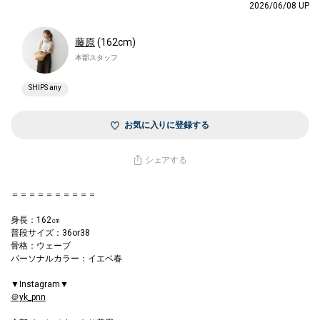
2026/06/08 UP
藤原
(162cm)
本部スタッフ
SHIPS any
お気に入りに登録する
シェアする
＝＝＝＝＝＝＝＝＝＝
身長：162㎝
普段サイズ：36or38
骨格：ウェーブ
パーソナルカラー：イエベ春
▼Instagram▼
＠yk_pnn