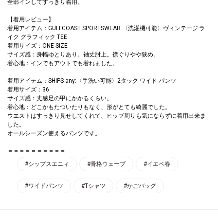
全部インしてすっきり着用。
【着用レビュー】
着用アイテム：GULFCOAST SPORTSWEAR:〈洗濯機可能〉ヴィンテージ ラ
イク グラフィック TEE
着用サイズ：ONE SIZE
サイズ感：身幅ゆとりあり。袖丈肘上。襟ぐりやや狭め。
着心地：インでもアウトでも着れました。
着用アイテム：SHIPS any:〈手洗い可能〉2タック ワイド パンツ
着用サイズ：36
サイズ感：丈感足の甲にかかるくらい。
着心地：どこかもたついたりもなく、形がとても綺麗でした。
ウエストはすっきり見せしてくれて、ヒップ周りも気にならずに着用出来ま
した。
オールシーズン使えるパンツです。
＝＝＝＝＝＝＝＝＝＝
#シップスエニィ
#骨格ウェーブ
#イエベ春
#ワイドパンツ
#Tシャツ
#かごバッグ