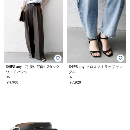
SHIPS any:〈手洗い可能〉2タック
SHIPS any: クロス ストラップ サン
ワイド パンツ
ダル
36
37
￥9,900
￥7,920