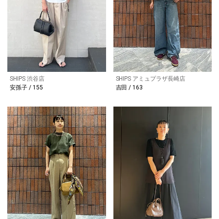
SHIPS 渋谷店
SHIPS アミュプラザ長崎店
安孫子 / 155
吉田 / 163