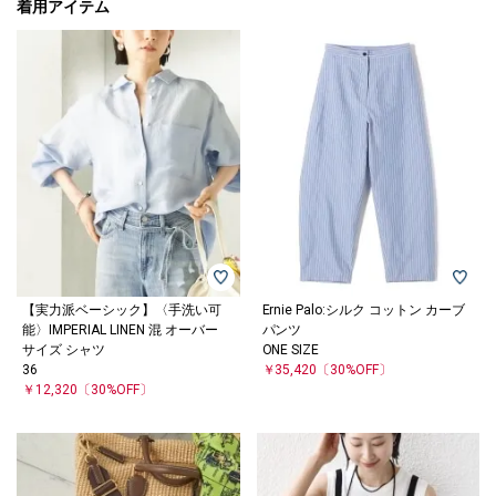
着用アイテム
【実力派ベーシック】〈手洗い可
Ernie Palo:シルク コットン カーブ
能〉IMPERIAL LINEN 混 オーバー
パンツ
サイズ シャツ
ONE SIZE
36
￥35,420
〔30%OFF〕
￥12,320
〔30%OFF〕