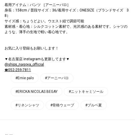
着用アイテム：パンツ ［アーニーパロ］
身長：158cm / 普段サイズ：36/着用サイズ：ONESIZE（ブランドサイズ 3
8）
サイズ感：ちょうどよい。ウエスト紐で調節可能
素材感・着心地：シルクコットン素材で、光沢感のある素材です。シャツの
ような、薄手の生地で軽い着心地です。
お気に入り登録もお願いします！
▼名古屋店 instagramも更新してます▼
@ships_nagoya_official
☎052-259-7811
#Ernie palo
#アーニーパロ
#ERICKA NICOLAS BEGAY
#ニットキャミソール
#リネンシャツ
#骨格ウェーブ
#ブルベ夏