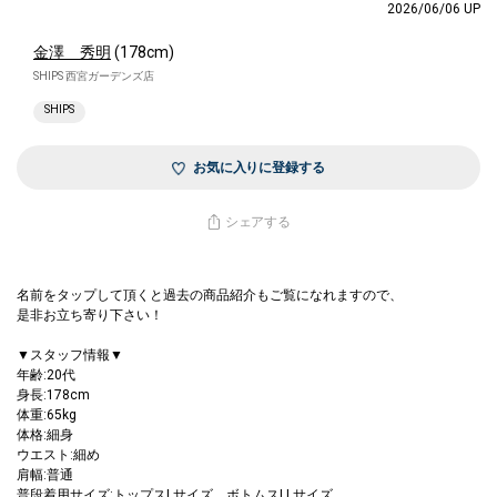
2026/06/06 UP
金澤 秀明
(178cm)
SHIPS 西宮ガーデンズ店
SHIPS
お気に入りに登録する
シェアする
名前をタップして頂くと過去の商品紹介もご覧になれますので、
是非お立ち寄り下さい！
▼スタッフ情報▼
年齢:20代
身長:178cm
体重:65kg
体格:細身
ウエスト:細め
肩幅:普通
普段着用サイズ:トップスLサイズ ボトムスLLサイズ