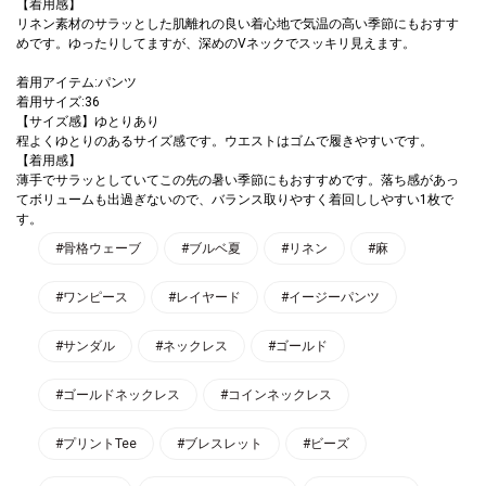
【着用感】
リネン素材のサラッとした肌離れの良い着心地で気温の高い季節にもおすす
めです。ゆったりしてますが、深めのVネックでスッキリ見えます。
着用アイテム:パンツ
着用サイズ:36
【サイズ感】ゆとりあり
程よくゆとりのあるサイズ感です。ウエストはゴムで履きやすいです。
【着用感】
薄手でサラッとしていてこの先の暑い季節にもおすすめです。落ち感があっ
てボリュームも出過ぎないので、バランス取りやすく着回ししやすい1枚で
す。
#骨格ウェーブ
#ブルベ夏
#リネン
#麻
#ワンピース
#レイヤード
#イージーパンツ
#サンダル
#ネックレス
#ゴールド
#ゴールドネックレス
#コインネックレス
#プリントTee
#ブレスレット
#ビーズ