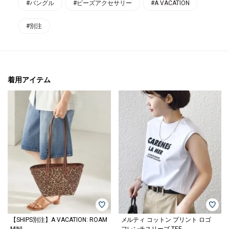
#バングル
#ビーズアクセサリー
#A VACATION
#別注
着用アイテム
【SHIPS別注】A VACATION: ROAM
メルティ コットン プリント ロゴ