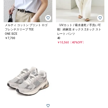
メルティ コットン プリント ロゴ
〈UVカット / 吸水速乾 / 手洗い可
フレンチスリーブ TEE
能〉綿麻混 オックス 2タック スト
ONE SIZE
レート パンツ
￥7,700
40
￥10,560
〔40%OFF〕