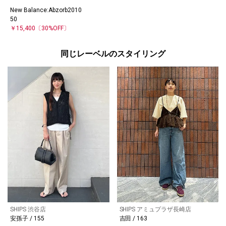
New Balance:Abzorb2010
50
￥15,400
〔30%OFF〕
同じレーベルのスタイリング
SHIPS 渋谷店
SHIPS アミュプラザ長崎店
安孫子 / 155
吉田 / 163