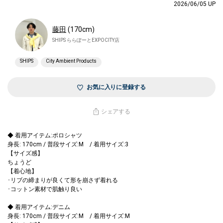
2026/06/05 UP
藤田
(170cm)
SHIPS ららぽーとEXPOCITY店
SHIPS
City Ambient Products
お気に入りに登録する
シェアする
◆ 着用アイテム:ポロシャツ
身長: 170cm / 普段サイズ:M / 着用サイズ:3
【サイズ感】
ちょうど
【着心地】
･リブの締まりが良くて形を崩さず着れる
･コットン素材で肌触り良い
◆ 着用アイテム:デニム
身長: 170cm / 普段サイズ:M / 着用サイズ:M