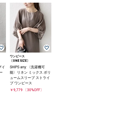
ワンピース
〔ONE SIZE〕
ザイ
SHIPS any:〈洗濯機可
ー
能〉リネン ミックス ボリ
ュームスリーブ ストライ
プ ワンピース
￥9,779
〔30%OFF〕