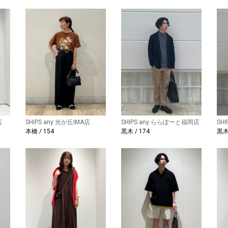
店
SHIPS any 光が丘IMA店
SHIPS any ららぽーと福岡店
SH
本橋 / 154
黒木 / 174
黒木 