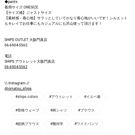
◆pants
着用サイズ:ONESIZE
【サイズ感】ジャストサイズ
【素材感・着心地】サラッとしていてかなり着心地がいいです！シルエット
もキレイでお仕事にもカジュアルにも沢山使って頂けます！
SHIPS OUTLET 大阪門真店
06-6904-5562
電話
SHIPS アウトレット大阪門真店
06-6904-5562
\\ Instagram //
@omatsu_ships
#ships colors
#アウトレット
#イエベ春
#骨格ウェーブ
#柄シャツ
#ブラウス
#総柄ブラウス
#幾何学
#ワイドパンツ