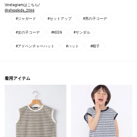
\Instagramはこちら/
@shipskids_2066
#ジャガード
#セットアップ
#男の子コーデ
#女の子コーデ
#KEEN
#サンダル
#アドベンチャーハット
#ハット
#帽子
着用アイテム